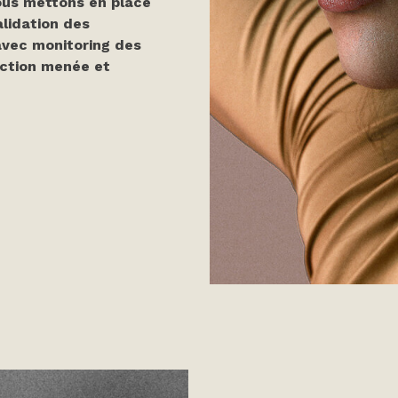
ous mettons en place
alidation des
avec monitoring des
action menée et